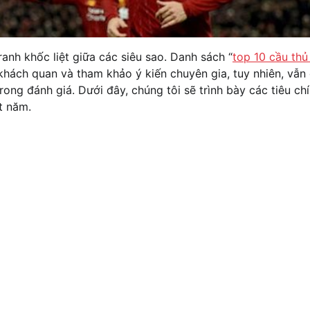
anh khốc liệt giữa các siêu sao. Danh sách “
top 10 cầu thủ
khách quan và tham khảo ý kiến chuyên gia, tuy nhiên, vẫn
ong đánh giá. Dưới đây, chúng tôi sẽ trình bày các tiêu chí
t năm.