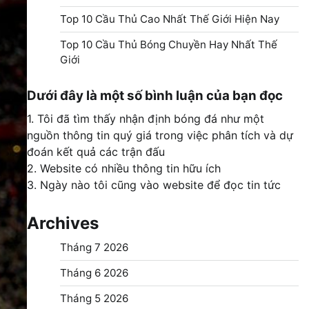
Top 10 Cầu Thủ Cao Nhất Thế Giới Hiện Nay
Top 10 Cầu Thủ Bóng Chuyền Hay Nhất Thế
Giới
Dưới đây là một số bình luận của bạn đọc
1. Tôi đã tìm thấy nhận định bóng đá như một
nguồn thông tin quý giá trong việc phân tích và dự
đoán kết quả các trận đấu
2. Website có nhiều thông tin hữu ích
3. Ngày nào tôi cũng vào website để đọc tin tức
Archives
Tháng 7 2026
Tháng 6 2026
Tháng 5 2026