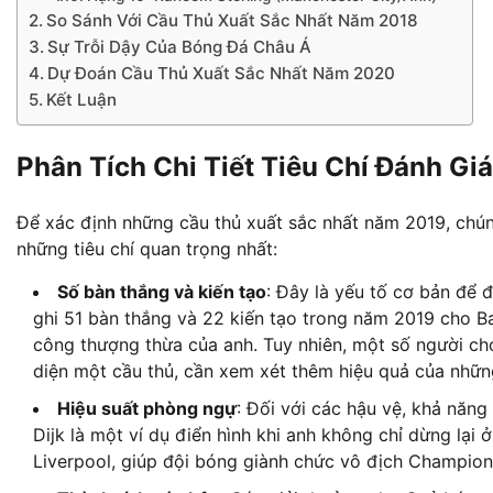
So Sánh Với Cầu Thủ Xuất Sắc Nhất Năm 2018
Sự Trỗi Dậy Của Bóng Đá Châu Á
Dự Đoán Cầu Thủ Xuất Sắc Nhất Năm 2020
Kết Luận
Phân Tích Chi Tiết Tiêu Chí Đánh Giá
Để xác định những cầu thủ xuất sắc nhất năm 2019, chúng
những tiêu chí quan trọng nhất:
Số bàn thắng và kiến tạo
: Đây là yếu tố cơ bản để 
ghi 51 bàn thắng và 22 kiến tạo trong năm 2019 cho B
công thượng thừa của anh. Tuy nhiên, một số người cho
diện một cầu thủ, cần xem xét thêm hiệu quả của những
Hiệu suất phòng ngự
: Đối với các hậu vệ, khả năng
Dijk là một ví dụ điển hình khi anh không chỉ dừng lạ
Liverpool, giúp đội bóng giành chức vô địch Champion