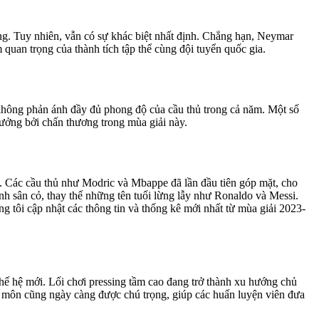
g. Tuy nhiên, vẫn có sự khác biệt nhất định. Chẳng hạn, Neymar
 quan trọng của thành tích tập thể cùng đội tuyển quốc gia.
 không phản ánh đầy đủ phong độ của cầu thủ trong cả năm. Một số
hưởng bởi chấn thương trong mùa giải này.
g. Các cầu thủ như Modric và Mbappe đã lần đầu tiên góp mặt, cho
ĩnh sân cỏ, thay thế những tên tuổi lừng lẫy như Ronaldo và Messi.
ng tôi cập nhật các thông tin và thống kê mới nhất từ mùa giải 2023-
thế hệ mới. Lối chơi pressing tầm cao đang trở thành xu hướng chủ
yên môn cũng ngày càng được chú trọng, giúp các huấn luyện viên đưa