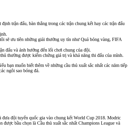
định trận đấu, bàn thắng trong các trận chung kết hay các trận đấu
ịnh.
tôi sẽ ưu tiên những giải thưởng uy tín như Quả bóng vàng, FIFA
rận đấu và ảnh hưởng đến lối chơi chung của đội.
hủ thường được kiểm chứng giá trị và khả năng thi đấu của mình.
Nếu bạn muốn biết thêm về những cầu thủ xuất sắc nhất các năm tiếp
 các ngôi sao bóng đá.
 và đưa đội tuyển quốc gia vào chung kết World Cup 2018. Modric
òn được bầu chọn là Cầu thủ xuất sắc nhất Champions League và