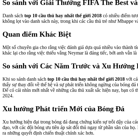
So sánh với Giải Thưởng FIFA The Best v
Danh sách
top 10 cầu thủ hay nhất thế giới 2018
có nhiều điểm tươ
không lọt vào danh sách này, trong khi các cầu thủ trẻ như Mbappe và
Quan điểm Khác Biệt
Một số chuyên gia cho rằng việc đánh giá dựa quá nhiều vào thành t
khác lại cho rằng việc thiếu vắng Neymar là đáng tiếc, bởi anh vẫn l
So sánh với Các Năm Trước và Xu Hướng 
Khi so sánh danh sách
top 10 cầu thủ hay nhất thế giới 2018
với cá
thấy sự thay đổi về thế hệ và sự phát triển không ngừng của bóng đá 
Để có cái nhìn mới nhất về những cầu thủ xuất sắc hiện nay, bạn có t
2024.
Xu hướng Phát triển Mới của Bóng Đá
Xu hướng hiện đại trong bóng đá đang chứng kiến sự trỗi dậy của các
đạo, với các đội bóng ưu tiên áp sát đối thủ ngay từ phần sân của họ
ra những quyết định chiến thuật chính xác hơn.