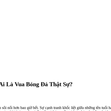
Ai Là Vua Bóng Đá Thật Sự?
ên sôi nổi hơn bao giờ hết. Sự cạnh tranh khốc liệt giữa những tên tuổ