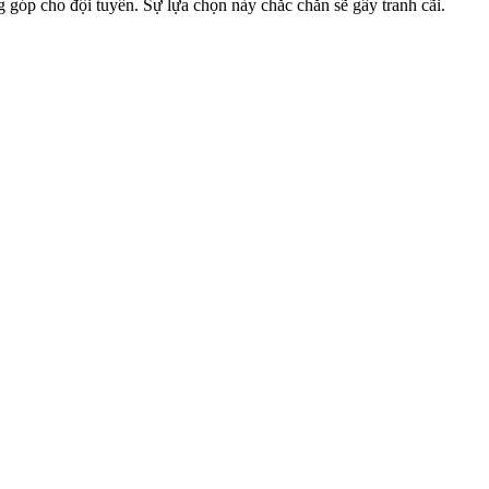
g góp cho đội tuyển. Sự lựa chọn này chắc chắn sẽ gây tranh cãi.