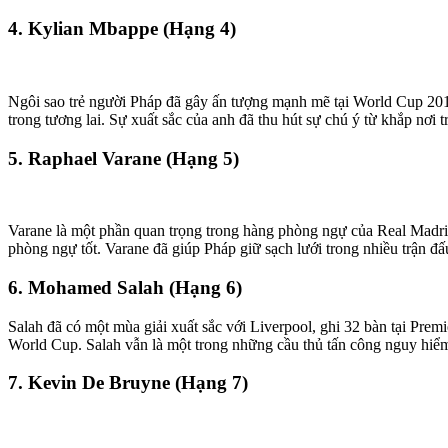
4. Kylian Mbappe (Hạng 4)
Ngôi sao trẻ người Pháp đã gây ấn tượng mạnh mẽ tại World Cup 2018,
trong tương lai. Sự xuất sắc của anh đã thu hút sự chú ý từ khắp nơi t
5. Raphael Varane (Hạng 5)
Varane là một phần quan trọng trong hàng phòng ngự của Real Madri
phòng ngự tốt. Varane đã giúp Pháp giữ sạch lưới trong nhiều trận đấ
6. Mohamed Salah (Hạng 6)
Salah đã có một mùa giải xuất sắc với Liverpool, ghi 32 bàn tại Prem
World Cup. Salah vẫn là một trong những cầu thủ tấn công nguy hiểm
7. Kevin De Bruyne (Hạng 7)