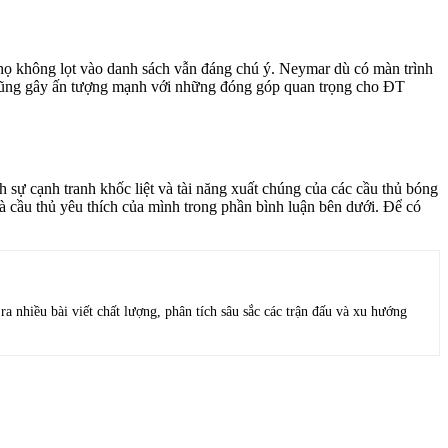
họ không lọt vào danh sách vẫn đáng chú ý. Neymar dù có màn trình
 cũng gây ấn tượng mạnh với những đóng góp quan trọng cho ĐT
nh sự cạnh tranh khốc liệt và tài năng xuất chúng của các cầu thủ bóng
à cầu thủ yêu thích của mình trong phần bình luận bên dưới. Để có
 nhiều bài viết chất lượng, phân tích sâu sắc các trận đấu và xu hướng