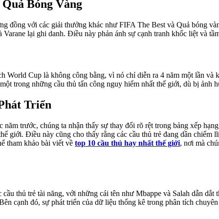
à Quả Bóng Vàng
ng đồng với các giải thưởng khác như FIFA The Best và Quả bóng vàn
 Varane lại ghi danh. Điều này phản ánh sự cạnh tranh khốc liệt và tầm
ích World Cup là không công bằng, vì nó chỉ diễn ra 4 năm một lần và
à một trong những cầu thủ tấn công nguy hiểm nhất thế giới, dù bị ảnh 
Phát Triển
c năm trước, chúng ta nhận thấy sự thay đổi rõ rệt trong bảng xếp hạn
thế giới. Điều này cũng cho thấy rằng các cầu thủ trẻ đang dần chiếm l
hể tham khảo bài viết về
top 10 cầu thủ hay nhất thế giới
, nơi mà chú
 cầu thủ trẻ tài năng, với những cái tên như Mbappe và Salah dẫn dắt 
. Bên cạnh đó, sự phát triển của dữ liệu thống kê trong phân tích chu