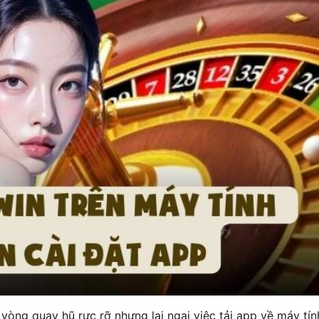
vòng quay hũ rực rỡ nhưng lại ngại việc tải app về máy tín