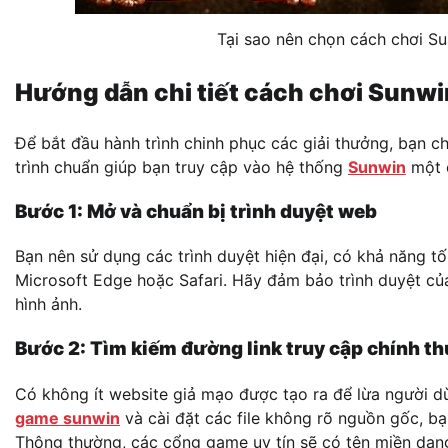
Tại sao nên chọn cách chơi Su
Hướng dẫn chi tiết cách chơi Sunwi
Để bắt đầu hành trình chinh phục các giải thưởng, bạn c
trình chuẩn giúp bạn truy cập vào hệ thống
Sunwin
một c
Bước 1: Mở và chuẩn bị trình duyệt web
Bạn nên sử dụng các trình duyệt hiện đại, có khả năng 
Microsoft Edge hoặc Safari. Hãy đảm bảo trình duyệt của
hình ảnh.
Bước 2: Tìm kiếm đường link truy cập chính t
Có không ít website giả mạo được tạo ra để lừa người dù
game sunwin
và cài đặt các file không rõ nguồn gốc, bạ
Thông thường, các cổng game uy tín sẽ có tên miền dạn