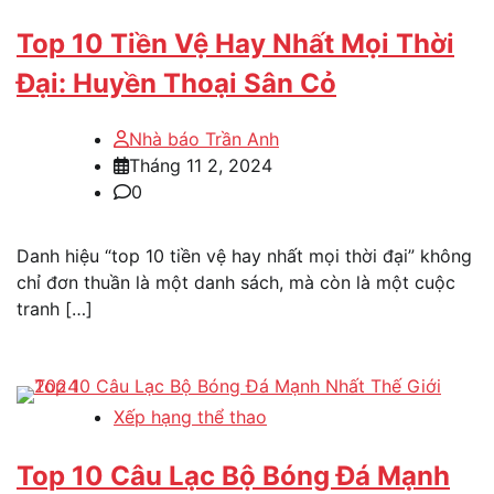
Top 10 Tiền Vệ Hay Nhất Mọi Thời
Đại: Huyền Thoại Sân Cỏ
Nhà báo Trần Anh
Tháng 11 2, 2024
0
Danh hiệu “top 10 tiền vệ hay nhất mọi thời đại” không
chỉ đơn thuần là một danh sách, mà còn là một cuộc
tranh […]
Xếp hạng thể thao
Top 10 Câu Lạc Bộ Bóng Đá Mạnh