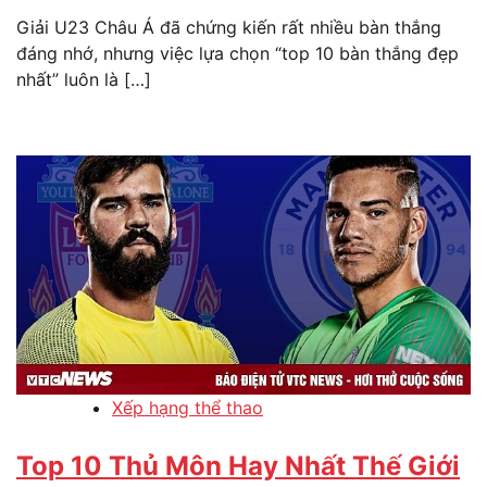
Giải U23 Châu Á đã chứng kiến rất nhiều bàn thắng
đáng nhớ, nhưng việc lựa chọn “top 10 bàn thắng đẹp
nhất” luôn là […]
Xếp hạng thể thao
Top 10 Thủ Môn Hay Nhất Thế Giới