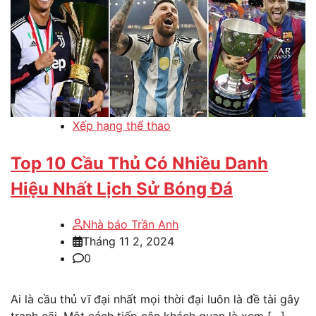
Xếp hạng thể thao
Top 10 Cầu Thủ Có Nhiều Danh
Hiệu Nhất Lịch Sử Bóng Đá
Nhà báo Trần Anh
Tháng 11 2, 2024
0
Ai là cầu thủ vĩ đại nhất mọi thời đại luôn là đề tài gây
tranh cãi. Một cách tiếp cận khách quan là xem […]