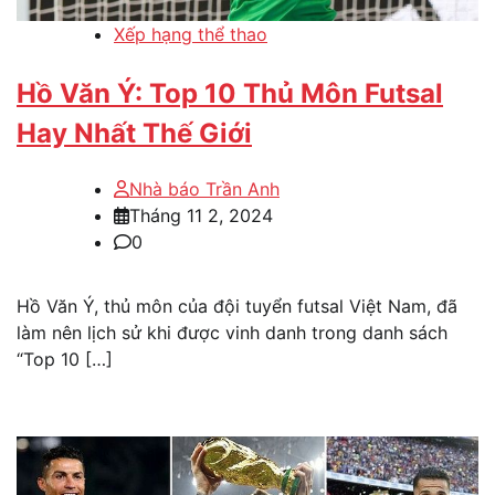
Xếp hạng thể thao
Hồ Văn Ý: Top 10 Thủ Môn Futsal
Hay Nhất Thế Giới
Nhà báo Trần Anh
Tháng 11 2, 2024
0
Hồ Văn Ý, thủ môn của đội tuyển futsal Việt Nam, đã
làm nên lịch sử khi được vinh danh trong danh sách
“Top 10 […]