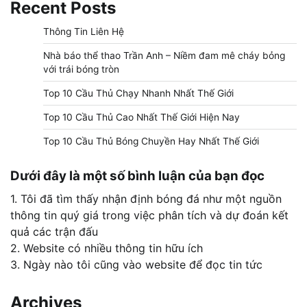
Recent Posts
Thông Tin Liên Hệ
Nhà báo thể thao Trần Anh – Niềm đam mê cháy bỏng
với trái bóng tròn
Top 10 Cầu Thủ Chạy Nhanh Nhất Thế Giới
Top 10 Cầu Thủ Cao Nhất Thế Giới Hiện Nay
Top 10 Cầu Thủ Bóng Chuyền Hay Nhất Thế Giới
Dưới đây là một số bình luận của bạn đọc
1. Tôi đã tìm thấy nhận định bóng đá như một nguồn
thông tin quý giá trong việc phân tích và dự đoán kết
quả các trận đấu
2. Website có nhiều thông tin hữu ích
3. Ngày nào tôi cũng vào website để đọc tin tức
Archives